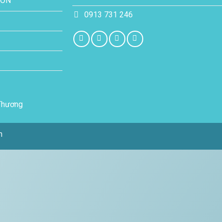
SƠN
0913 731 246
m