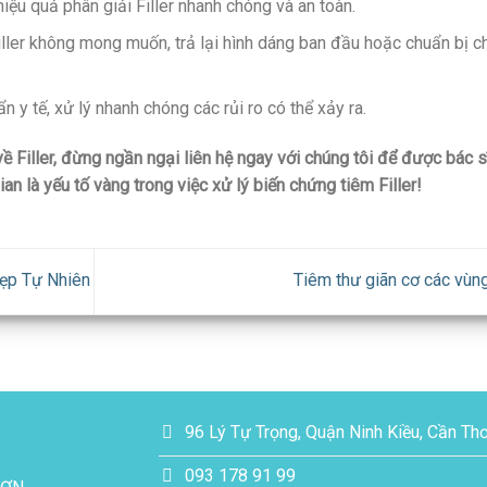
ệu quả phân giải Filler nhanh chóng và an toàn.
ller không mong muốn, trả lại hình dáng ban đầu hoặc chuẩn bị c
 y tế, xử lý nhanh chóng các rủi ro có thể xảy ra.
 Filler, đừng ngần ngại liên hệ ngay với chúng tôi để được bác s
ian là yếu tố vàng trong việc xử lý biến chứng tiêm Filler!
Đẹp Tự Nhiên
Tiêm thư giãn cơ các vùn
96 Lý Tự Trọng, Quận Ninh Kiều, Cần Th
093 178 91 99