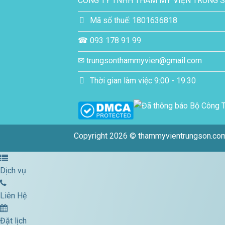
CÔNG TY TNHH THẨM MỸ VIỆN TRUNG 
Mã số thuế: 1801636818
☎ 093 178 91 99
✉ trungsonthammyvien@gmail.com
Thời gian làm việc 9:00 - 19:30
Copyright 2026 © thammyvientrungson.co
Dịch vụ
Liên Hệ
Đặt lịch