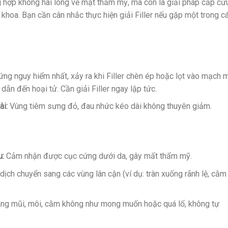
g hợp không hài lòng về mặt thẩm mỹ, mà còn là giải pháp cấp cứ
 khoa. Bạn cần cân nhắc thực hiện giải Filler nếu gặp một trong c
ứng nguy hiểm nhất, xảy ra khi Filler chèn ép hoặc lọt vào mạch 
ẫn đến hoại tử. Cần giải Filler ngay lập tức.
ài:
Vùng tiêm sưng đỏ, đau nhức kéo dài không thuyên giảm.
u:
Cảm nhận được cục cứng dưới da, gây mất thẩm mỹ.
ị dịch chuyển sang các vùng lân cận (ví dụ: tràn xuống rãnh lệ, cằm
ng mũi, môi, cằm không như mong muốn hoặc quá lố, không tự