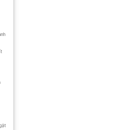
ành
t
n
gặt