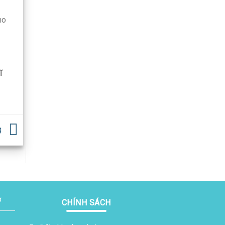
ho
ĩ
g
ơ
CHÍNH SÁCH