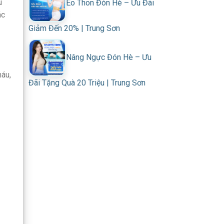
u
Eo Thon Đón Hè – Ưu Đãi
ác
Giảm Đến 20% | Trung Sơn
Nâng Ngực Đón Hè – Ưu
máu,
Đãi Tặng Quà 20 Triệu | Trung Sơn