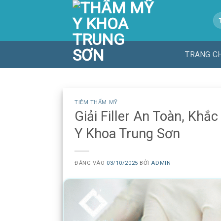
Bỏ
Tì
qua
ki
nội
dung
TRANG C
TIÊM THẨM MỸ
Giải Filler An Toàn, Kh
Y Khoa Trung Sơn
ĐĂNG VÀO
03/10/2025
BỞI
ADMIN