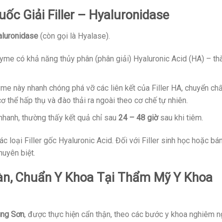
c Giải Filler – Hyaluronidase
aluronidase
(còn gọi là Hyalase).
yme có khả năng thủy phân (phân giải) Hyaluronic Acid (HA) – th
yme này nhanh chóng phá vỡ các liên kết của Filler HA, chuyển chấ
 thể hấp thụ và đào thải ra ngoài theo cơ chế tự nhiên.
 nhanh, thường thấy kết quả chỉ sau
24 – 48 giờ
sau khi tiêm.
c loại Filler gốc Hyaluronic Acid. Đối với Filler sinh học hoặc bá
huyên biệt.
oàn, Chuẩn Y Khoa Tại
Thẩm Mỹ Y Khoa
ung Sơn
, được thực hiện cẩn thận, theo các bước y khoa nghiêm n