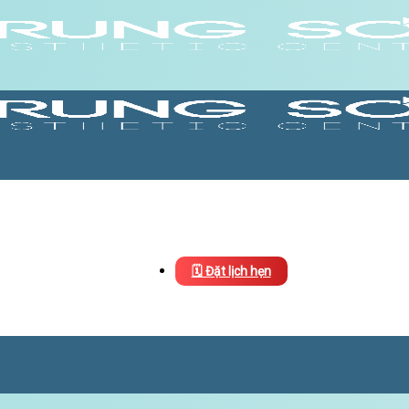
🗓️ Đặt lịch hẹn