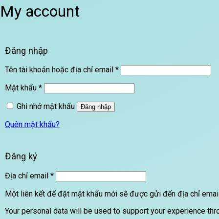
My account
Đăng nhập
Bắt
Tên tài khoản hoặc địa chỉ email
*
buộc
Bắt
Mật khẩu
*
buộc
Ghi nhớ mật khẩu
Đăng nhập
Quên mật khẩu?
Đăng ký
Bắt
Địa chỉ email
*
buộc
Một liên kết để đặt mật khẩu mới sẽ được gửi đến địa chỉ emai
Your personal data will be used to support your experience th