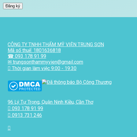
Đăng ký
CÔNG TY TNHH THẨM MỸ VIỆN TRUNG SƠN
Mã số thuế: 1801636818
☎ 093 178 91 99
✉ trungsonthammyvien@gmail.com
Thời gian làm việc 9:00 - 19:30
96 Lý Tự Trọng, Quận Ninh Kiều, Cần Thơ
093 178 91 99
0913 731 246