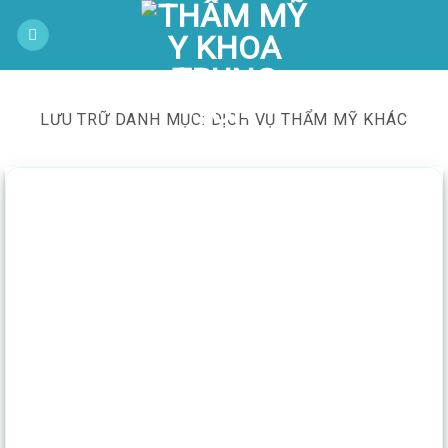
Bỏ
-
qua
nội
dung
LƯU TRỮ DANH MỤC:
DỊCH VỤ THẨM MỸ KHÁC