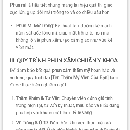
Phun mí
là tiểu tiết nhưng mang lại hiệu quả thị giác
cực lớn, giúp đôi mắt trông to và có chiều sâu hơn.
Phun Mí Mở Tròng:
Kỹ thuật tạo đường kẻ mảnh,
nằm sát gốc lông mi, giúp mắt trông to hơn mà
không lộ vết phun xăm, tạo cảm giác như vừa kẻ
viền mắt.
III. QUY TRÌNH PHUN XĂM CHUẨN Y KHOA
Để đảm bảo kết quả
phun xăm thẩm mỹ
hoàn hảo và
an toàn, quy trình tại [
Tên Thẩm Mỹ Viện Của Bạn
] luôn
được thực hiện nghiêm ngặt:
Thăm Khám & Tư Vấn:
Chuyên viên đánh giá tình
trạng hiện tại, tư vấn kỹ thuật, màu sắc và kiểu dáng
phù hợp với khuôn mặt theo
tỷ lệ vàng
.
Vô Trùng & Ủ Tê:
Đảm bảo khu vực thực hiện vô