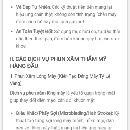
Vẻ Đẹp Tự Nhiên:
Các kỹ thuật tiên tiến mang lại
hiệu ứng chân thật, không còn tình trạng “chân mày
đậm như chì” hay môi quá sắc nét.
An Toàn Tuyệt Đối:
Sử dụng mực hữu cơ, tự đào thải
dần theo thời gian, đảm bảo không gây hại cho sức
khỏe.
II. CÁC DỊCH VỤ PHUN XĂM THẨM MỸ
HÀNG ĐẦU
1. Phun Xăm Lông Mày (Kiến Tạo Dáng Mày Tỷ Lệ
Vàng)
Dịch vụ phun xăm lông mày
là yếu tố quan trọng nhất
giúp thay đổi diện mạo, cân đối khuôn mặt.
Điêu Khắc/Phẩy Sợi (Microblading/Hair Stroke):
Kỹ
thuật tạo từng sợi lông mày mảnh, mềm mại, đan
xen với lông mày thật, mang lại hiệu ứng siêu tự