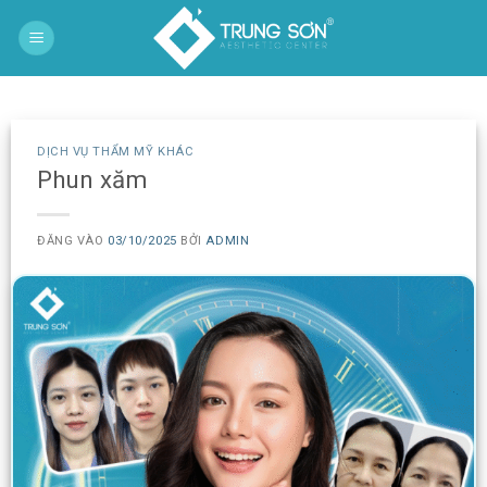
Bỏ
qua
nội
dung
DỊCH VỤ THẨM MỸ KHÁC
Phun xăm
ĐĂNG VÀO
03/10/2025
BỞI
ADMIN