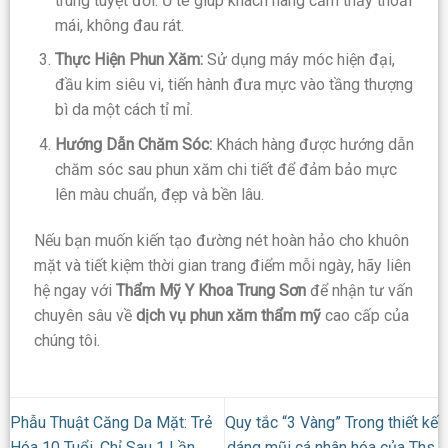
trùng tuyệt đối. Ủ tê giúp khách hàng cảm thấy thoải
mái, không đau rát.
Thực Hiện Phun Xăm:
Sử dụng máy móc hiện đại,
đầu kim siêu vi, tiến hành đưa mực vào tầng thượng
bì da một cách tỉ mỉ.
Hướng Dẫn Chăm Sóc:
Khách hàng được hướng dẫn
chăm sóc sau phun xăm chi tiết để đảm bảo mực
lên màu chuẩn, đẹp và bền lâu.
Nếu bạn muốn kiến tạo đường nét hoàn hảo cho khuôn
mặt và tiết kiệm thời gian trang điểm mỗi ngày, hãy liên
hệ ngay với
Thẩm Mỹ Y Khoa Trung Sơn
để nhận tư vấn
chuyên sâu về
dịch vụ phun xăm thẩm mỹ
cao cấp của
chúng tôi.
Phẫu Thuật Căng Da Mặt: Trẻ
Quy tắc “3 Vàng” Trong thiết kế
Hóa 10 Tuổi, Chỉ Sau 1 Lần
dáng mũi cá nhân hóa của Ths.