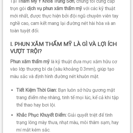
Tại
Thẩm Mỹ Y Khoa Trung Sơn
, chúng tôi cung cấp
trọn gói
dịch vụ phun xăm thẩm mỹ
với các kỹ thuật
mới nhất, được thực hiện bởi đội ngũ chuyên viên tay
nghề cao, cam kết mang lại đường nét hài hòa và an
toàn tuyệt đối.
I. PHUN XĂM THẨM MỸ LÀ GÌ VÀ LỢI ÍCH
VƯỢT TRỘI?
Phun xăm thẩm mỹ
là kỹ thuật đưa mực xăm hữu cơ
vào lớp thượng bì da (sâu khoảng 0.3mm), giúp tạo
màu sắc và định hình đường nét khuôn mặt.
Tiết Kiệm Thời Gian:
Bạn luôn sở hữu gương mặt
trang điểm nhẹ nhàng, tinh tế mọi lúc, kể cả khi tập
thể thao hay bơi lội.
Khắc Phục Khuyết Điểm:
Giải quyết triệt để tình
trạng lông mày thưa, nhạt màu, môi thâm sạm, hay
mí mắt kém sắc.