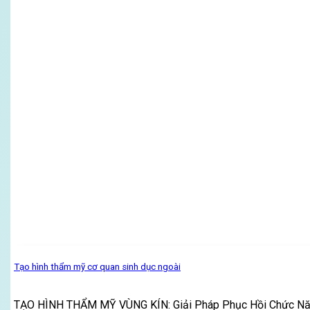
Tạo hình thẩm mỹ cơ quan sinh dục ngoài
TẠO HÌNH THẨM MỸ VÙNG KÍN: Giải Pháp Phục Hồi Chức Nă