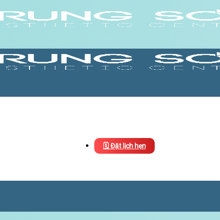
🗓️ Đặt lịch hẹn