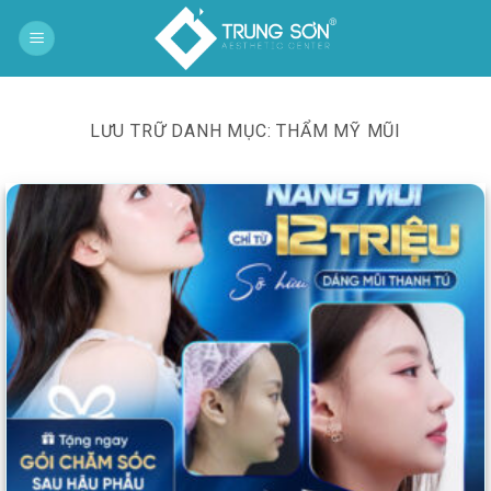
Bỏ
qua
nội
dung
LƯU TRỮ DANH MỤC:
THẨM MỸ MŨI