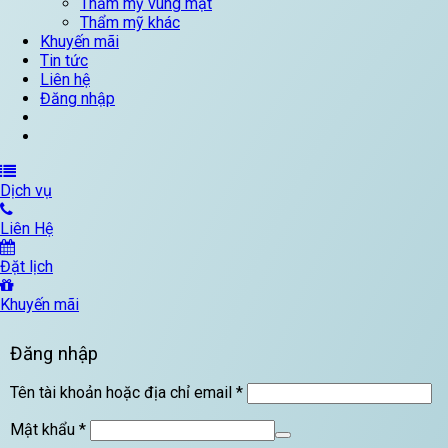
Thẩm mỹ vùng mặt
Thẩm mỹ khác
Khuyến mãi
Tin tức
Liên hệ
Đăng nhập
Dịch vụ
Liên Hệ
Đặt lịch
Khuyến mãi
Đăng nhập
Bắt
Tên tài khoản hoặc địa chỉ email
*
buộc
Bắt
Mật khẩu
*
buộc