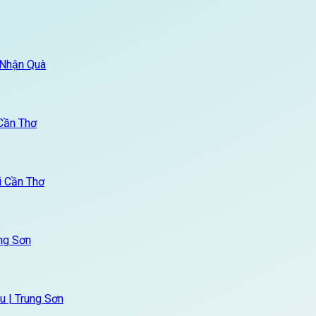
 Nhận Quà
Cần Thơ
i Cần Thơ
ng Sơn
u | Trung Sơn