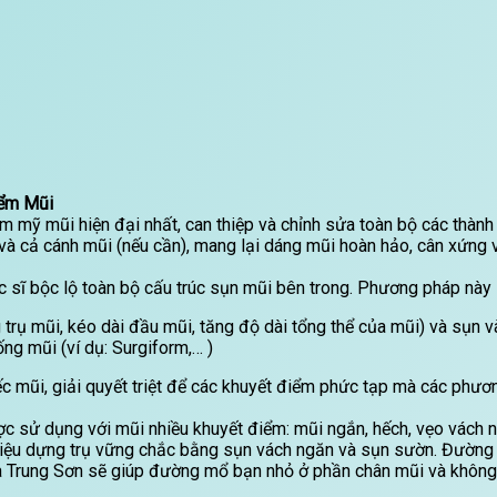
iểm Mũi
 mỹ mũi hiện đại nhất, can thiệp và chỉnh sửa toàn bộ các thành 
và cả cánh mũi (nếu cần), mang lại dáng mũi hoàn hảo, cân xứng v
c sĩ bộc lộ toàn bộ cấu trúc sụn mũi bên trong. Phương pháp này 
rụ mũi, kéo dài đầu mũi, tăng độ dài tổng thể của mũi) và sụn v
g mũi (ví dụ: Surgiform,… )
c mũi, giải quyết triệt để các khuyết điểm phức tạp mà các phư
 sử dụng với mũi nhiều khuyết điểm: mũi ngắn, hếch, vẹo vách n
 liệu dựng trụ vững chắc bằng sụn vách ngăn và sụn sườn. Đường
a Trung Sơn sẽ giúp đường mổ bạn nhỏ ở phần chân mũi và không 