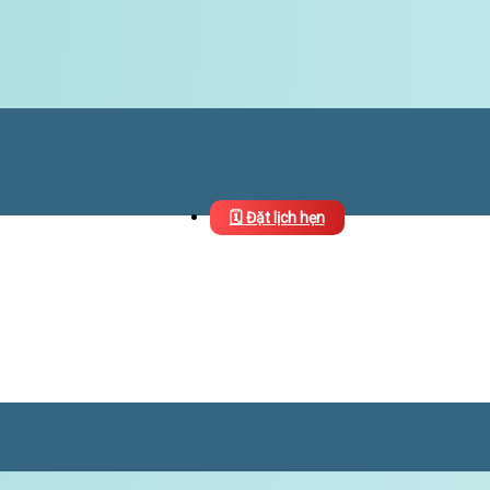
🗓️ Đặt lịch hẹn