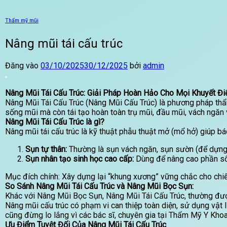
Thẩm mỹ mũi
Nâng mũi tái cấu trúc
Đăng vào
03/10/2025
30/12/2025
bởi
admin
Nâng Mũi Tái Cấu Trúc: Giải Pháp Hoàn Hảo Cho Mọi Khuyết Đ
Nâng Mũi Tái Cấu Trúc (Nâng Mũi Cấu Trúc) là phương pháp thẩm
sống mũi mà còn tái tạo hoàn toàn trụ mũi, đầu mũi, vách ngăn 
Nâng Mũi Tái Cấu Trúc là gì?
Nâng mũi tái cấu trúc là kỹ thuật phẫu thuật mở (mổ hở) giúp bá
Sụn tự thân:
Thường là sụn vách ngăn, sụn sườn (để dựng t
Sụn nhân tạo sinh học cao cấp:
Dùng để nâng cao phần sốn
Mục đích chính: Xây dựng lại “khung xương” vững chắc cho chiế
So Sánh Nâng Mũi Tái Cấu Trúc và Nâng Mũi Bọc Sụn:
Khác với Nâng Mũi Bọc Sụn, Nâng Mũi Tái Cấu Trúc, thường được
Nâng mũi cấu trúc có phạm vi can thiệp toàn diện, sử dụng vật
cũng đừng lo lắng vì các bác sĩ, chuyên gia tại Thẩm Mỹ Y Kho
Ưu Điểm Tuyệt Đối Của Nâng Mũi Tái Cấu Trúc