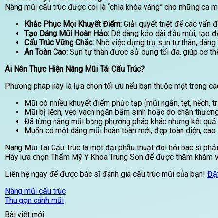
Nâng mũi cấu trúc được coi là “chìa khóa vàng” cho những ca m
Khắc Phục Mọi Khuyết Điểm:
Giải quyết triệt để các vấn 
Tạo Dáng Mũi Hoàn Hảo:
Dễ dàng kéo dài đầu mũi, tạo độ 
Cấu Trúc Vững Chắc:
Nhờ việc dựng trụ sụn tự thân, dáng m
An Toàn Cao:
Sụn tự thân được sử dụng tối đa, giúp cơ th
Ai Nên Thực Hiện Nâng Mũi Tái Cấu Trúc?
Phương pháp này là lựa chọn tối ưu nếu bạn thuộc một trong cá
Mũi có nhiều khuyết điểm phức tạp (mũi ngắn, tẹt, hếch, tr
Mũi bị lệch, vẹo vách ngăn bẩm sinh hoặc do chấn thương
Đã từng nâng mũi bằng phương pháp khác nhưng kết quả kh
Muốn có một dáng mũi hoàn toàn mới, đẹp toàn diện, cao t
Nâng Mũi Tái Cấu Trúc là một đại phẫu thuật đòi hỏi bác sĩ phải
Hãy lựa chọn Thẩm Mỹ Y Khoa Trung Sơn để được thăm khám và 
Liên hệ ngay để được bác sĩ đánh giá cấu trúc mũi của bạn!
Đặ
Nâng mũi cấu trúc
Thu gọn cánh mũi
Bài viết mới