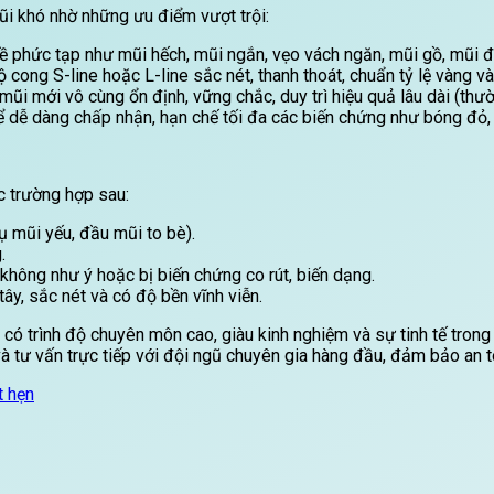
ũi khó nhờ những ưu điểm vượt trội:
đề phức tạp như mũi hếch, mũi ngắn, vẹo vách ngăn, mũi gồ, mũi đã
cong S-line hoặc L-line sắc nét, thanh thoát, chuẩn tỷ lệ vàng và
ũi mới vô cùng ổn định, vững chắc, duy trì hiệu quả lâu dài (thường
ể dễ dàng chấp nhận, hạn chế tối đa các biến chứng như bóng đỏ,
c trường hợp sau:
ụ mũi yếu, đầu mũi to bè).
.
ông như ý hoặc bị biến chứng co rút, biến dạng.
ây, sắc nét và có độ bền vĩnh viễn.
 có trình độ chuyên môn cao, giàu kinh nghiệm và sự tinh tế trong
tư vấn trực tiếp với đội ngũ chuyên gia hàng đầu, đảm bảo an t
t hẹn