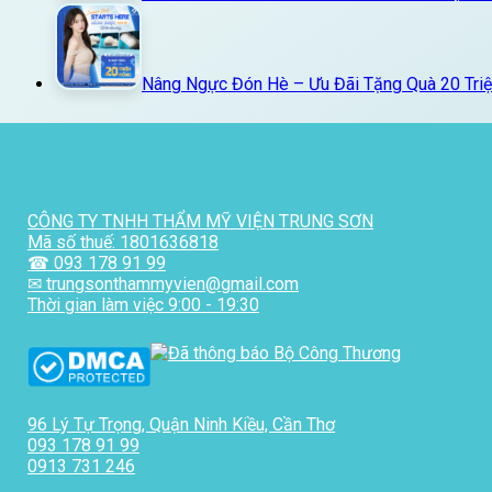
Nâng Ngực Đón Hè – Ưu Đãi Tặng Quà 20 Triệ
CÔNG TY TNHH THẨM MỸ VIỆN TRUNG SƠN
Mã số thuế: 1801636818
☎ 093 178 91 99
✉ trungsonthammyvien@gmail.com
Thời gian làm việc 9:00 - 19:30
96 Lý Tự Trọng, Quận Ninh Kiều, Cần Thơ
093 178 91 99
0913 731 246