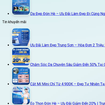
Da Đẹp Đón Hè – Ưu Đãi Làm Đẹp Đi Cùng Ngư
Tin khuyến mãi
Ưu Đãi Làm Đẹp Trung Sơn – Hóa Đơn 2 Triệu
Chăm Sóc Da Chuyên Sâu Giảm Đến 50% Tại 
Cắt Mí Mini Chỉ Từ 4.900K – Đẹp Tự Nhiên Tạ
Eo Thon Đón Hè – Ưu Đãi Giảm Đến 20% | Tru