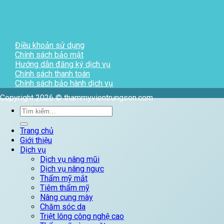
Điều khoản sử dụng
Chính sách bảo mật
Hướng dẫn đăng ký dịch vụ
Chính sách thanh toán
Chính sách bảo hành dịch vụ
Copyright 2026 © thammyvientrungson.com
Tìm
kiếm:
Trang chủ
Giới thiệu
Dịch vụ
Dịch vụ nâng mũi
Dịch vụ nâng ngực
Thẩm mỹ mắt
Tiêm thẩm mỹ
Nâng cung mày
Chăm sóc da
Triệt lông công nghệ cao