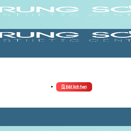
🗓️ Đặt lịch hẹn