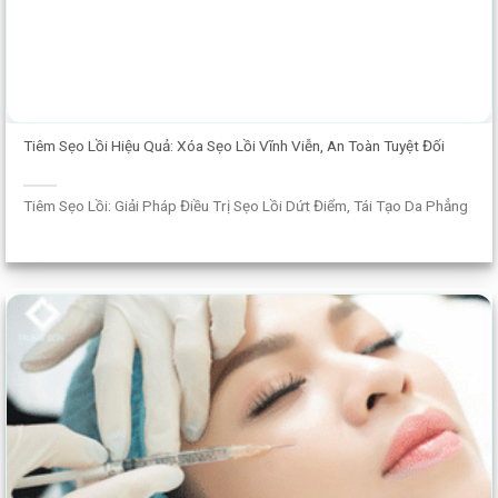
Tiêm Sẹo Lồi Hiệu Quả: Xóa Sẹo Lồi Vĩnh Viễn, An Toàn Tuyệt Đối
Tiêm Sẹo Lồi: Giải Pháp Điều Trị Sẹo Lồi Dứt Điểm, Tái Tạo Da Phẳng