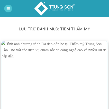
Bỏ
qua
nội
dung
LƯU TRỮ DANH MỤC:
TIÊM THẨM MỸ