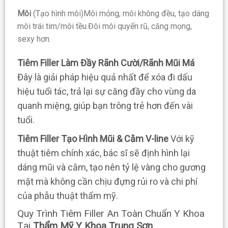
Môi
(Tạo hình môi)Môi mỏng, môi không đều, tạo dáng
môi trái tim/môi tều.Đôi môi quyến rũ, căng mọng,
sexy hơn.
Tiêm Filler Làm Đầy Rãnh Cười/Rãnh Mũi Má
Đây là giải pháp hiệu quả nhất để xóa đi dấu
hiệu tuổi tác, trả lại sự căng đầy cho vùng da
quanh miệng, giúp bạn trông trẻ hơn đến vài
tuổi.
Tiêm Filler Tạo Hình Mũi & Cằm V-line
Với kỹ
thuật tiêm chính xác, bác sĩ sẽ định hình lại
dáng mũi và cằm, tạo nên tỷ lệ vàng cho gương
mặt mà không cần chịu đựng rủi ro và chi phí
của phẫu thuật thẩm mỹ.
Quy Trình Tiêm Filler An Toàn Chuẩn Y Khoa
Tại
Thẩm Mỹ Y Khoa Trung Sơn