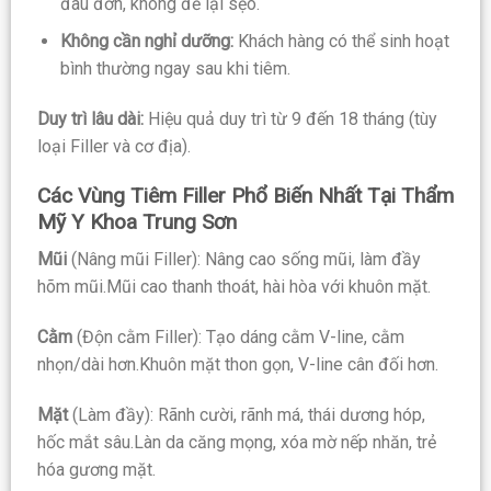
đau đớn, không để lại sẹo.
Không cần nghỉ dưỡng:
Khách hàng có thể sinh hoạt
bình thường ngay sau khi tiêm.
Duy trì lâu dài:
Hiệu quả duy trì từ 9 đến 18 tháng (tùy
loại Filler và cơ địa).
Các Vùng Tiêm Filler Phổ Biến Nhất Tại Thẩm
Mỹ Y Khoa Trung Sơn
Mũi
(Nâng mũi Filler): Nâng cao sống mũi, làm đầy
hõm mũi.Mũi cao thanh thoát, hài hòa với khuôn mặt.
Cằm
(Độn cằm Filler): Tạo dáng cằm V-line, cằm
nhọn/dài hơn.Khuôn mặt thon gọn, V-line cân đối hơn.
Mặt
(Làm đầy): Rãnh cười, rãnh má, thái dương hóp,
hốc mắt sâu.Làn da căng mọng, xóa mờ nếp nhăn, trẻ
hóa gương mặt.