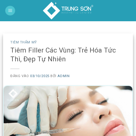
Bỏ
qua
nội
dung
TIÊM THẨM MỸ
Tiêm Filler Các Vùng: Trẻ Hóa Tức
Thì, Đẹp Tự Nhiên
ĐĂNG VÀO
03/10/2025
BỞI
ADMIN