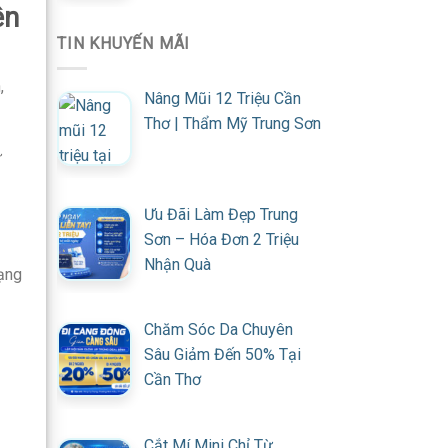
ên
TIN KHUYẾN MÃI
,
Nâng Mũi 12 Triệu Cần
Thơ | Thẩm Mỹ Trung Sơn
ư
Ưu Đãi Làm Đẹp Trung
Sơn – Hóa Đơn 2 Triệu
Nhận Quà
rạng
Chăm Sóc Da Chuyên
Sâu Giảm Đến 50% Tại
Cần Thơ
Cắt Mí Mini Chỉ Từ