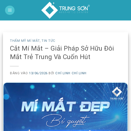
Bỏ
qua
nội
dung
THẨM MỸ MÍ MẮT
,
TIN TỨC
Cắt Mí Mắt – Giải Pháp Sở Hữu Đôi
Mắt Trẻ Trung Và Cuốn Hút
ĐĂNG VÀO
13/06/2026
BỞI
CHÍ LINH CHÍ LINH