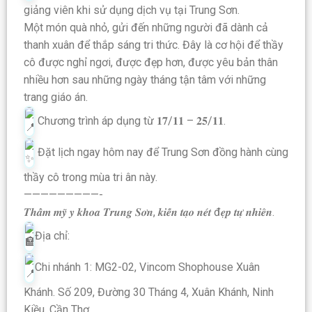
giảng viên khi sử dụng dịch vụ tại Trung Sơn.
Một món quà nhỏ, gửi đến những người đã dành cả
thanh xuân để thắp sáng tri thức. Đây là cơ hội để thầy
cô được nghỉ ngơi, được đẹp hơn, được yêu bản thân
nhiều hơn sau những ngày tháng tận tâm với những
trang giáo án.
Chương trình áp dụng từ 𝟏𝟕/𝟏𝟏 – 𝟐𝟓/𝟏𝟏.
Đặt lịch ngay hôm nay để Trung Sơn đồng hành cùng
thầy cô trong mùa tri ân này.
—————————-
𝑻𝒉𝒂̂̉𝒎 𝒎𝒚̃ 𝒚 𝒌𝒉𝒐𝒂 𝑻𝒓𝒖𝒏𝒈 𝑺𝒐̛𝒏, 𝒌𝒊𝒆̂́𝒏 𝒕𝒂̣𝒐 𝒏𝒆́𝒕 đ𝒆̣𝒑 𝒕𝒖̛̣ 𝒏𝒉𝒊𝒆̂𝒏.
Địa chỉ:
Chi nhánh 1: MG2-02, Vincom Shophouse Xuân
Khánh. Số 209, Đường 30 Tháng 4, Xuân Khánh, Ninh
Kiều, Cần Thơ