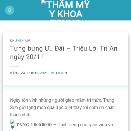
Bỏ
-
qua
nội
dung
KHUYẾN MÃI
Tưng bừng Ưu Đãi – Triệu Lời Tri Ân
ngày 20/11
ĐĂNG VÀO
18/11/2025
BỞI
ADMIN
Ngày tôn vinh những người gieo mầm tri thức, Trung
Sơn gửi tặng món quà đặc biệt thay lời cảm ơn chân
thành nhất.
𝐓𝐀̣̆𝐍𝐆 𝟏.𝟎𝟎𝟎.𝟎𝟎𝟎Đ – Dành riêng cho giáo viên và