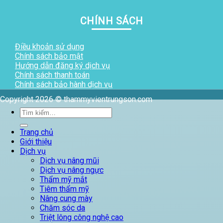
CHÍNH SÁCH
Điều khoản sử dụng
Chính sách bảo mật
Hướng dẫn đăng ký dịch vụ
Chính sách thanh toán
Chính sách bảo hành dịch vụ
Copyright 2026 © thammyvientrungson.com
Tìm
kiếm:
Trang chủ
Giới thiệu
Dịch vụ
Dịch vụ nâng mũi
Dịch vụ nâng ngực
Thẩm mỹ mắt
Tiêm thẩm mỹ
Nâng cung mày
Chăm sóc da
Triệt lông công nghệ cao