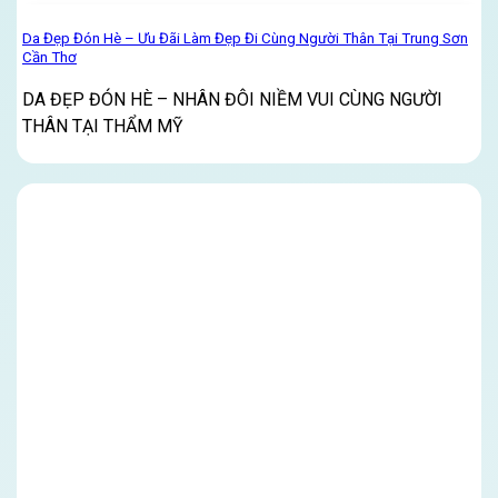
Da Đẹp Đón Hè – Ưu Đãi Làm Đẹp Đi Cùng Người Thân Tại Trung Sơn
Cần Thơ
DA ĐẸP ĐÓN HÈ – NHÂN ĐÔI NIỀM VUI CÙNG NGƯỜI
THÂN TẠI THẨM MỸ