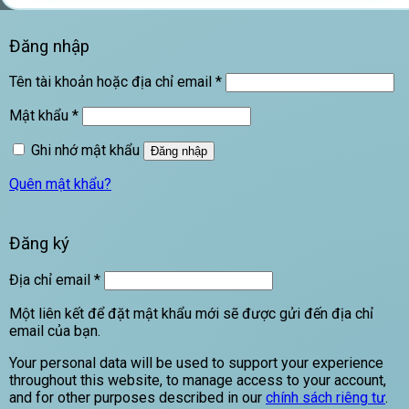
Đăng nhập
Bắt
Tên tài khoản hoặc địa chỉ email
*
buộc
Bắt
Mật khẩu
*
buộc
Ghi nhớ mật khẩu
Đăng nhập
Quên mật khẩu?
Đăng ký
Bắt
Địa chỉ email
*
buộc
Một liên kết để đặt mật khẩu mới sẽ được gửi đến địa chỉ
email của bạn.
Your personal data will be used to support your experience
throughout this website, to manage access to your account,
and for other purposes described in our
chính sách riêng tư
.