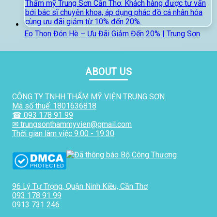
Eo Thon Đón Hè – Ưu Đãi Giảm Đến 20% | Trung Sơn
ABOUT US
CÔNG TY TNHH THẨM MỸ VIỆN TRUNG SƠN
Mã số thuế: 1801636818
☎ 093 178 91 99
✉ trungsonthammyvien@gmail.com
Thời gian làm việc 9:00 - 19:30
96 Lý Tự Trọng, Quận Ninh Kiều, Cần Thơ
093 178 91 99
0913 731 246