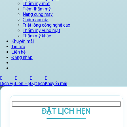
Thẩm mỹ mắt
Tiêm thẩm mỹ
Nâng cung mày
Chăm sóc da
Triệt lông công nghệ cao
Thẩm mỹ vùng mặt
Thẩm mỹ khác
Khuyến mãi
Tin tức
Liên hệ
Đăng nhập
Dịch vụ
Liên Hệ
Đặt lịch
Khuyến mãi
ĐẶT LỊCH HẸN