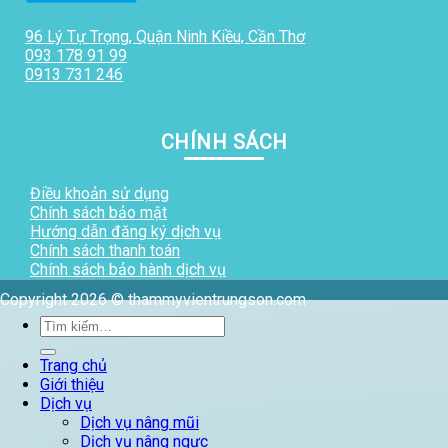
96 Lý Tự Trọng, Quận Ninh Kiều, Cần Thơ
093 178 91 99
0913 731 246
CHÍNH SÁCH
Điều khoản sử dụng
Chính sách bảo mật
Hướng dẫn đăng ký dịch vụ
Chính sách thanh toán
Chính sách bảo hành dịch vụ
Copyright 2026 © thammyvientrungson.com
Tìm
kiếm:
Trang chủ
Giới thiệu
Dịch vụ
Dịch vụ nâng mũi
Dịch vụ nâng ngực