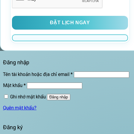
Thẩm mỹ vùng mặt
Tiêm thẩm mỹ
Triệt lông công nghệ cao
Đăng nhập
Bắt
Tên tài khoản hoặc địa chỉ email
*
buộc
Bắt
Mật khẩu
*
buộc
Ghi nhớ mật khẩu
Đăng nhập
Quên mật khẩu?
Đăng ký