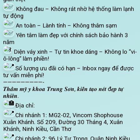
Không đau – Không rát nhờ hệ thống làm lạnh
tự động
An toàn – Lành tính – Không thâm sạm
Yên tâm làm đẹp với chính sách bảo hành 3
năm
Diện váy xinh – Tự tin khoe dáng – Không lo “vi-
ô-lông” làm phiền!
Số lượng ưu đãi có hạn – Inbox ngay để được
tư vấn miễn phí!
—————————-
𝑻𝒉𝒂̂̉𝒎 𝒎𝒚̃ 𝒚 𝒌𝒉𝒐𝒂 𝑻𝒓𝒖𝒏𝒈 𝑺𝒐̛𝒏, 𝒌𝒊𝒆̂́𝒏 𝒕𝒂̣𝒐 𝒏𝒆́𝒕 đ𝒆̣𝒑 𝒕𝒖̛̣
𝒏𝒉𝒊𝒆̂𝒏.
Địa chỉ:
Chi nhánh 1: MG2-02, Vincom Shophouse
Xuân Khánh. Số 209, Đường 30 Tháng 4, Xuân
Khánh, Ninh Kiều, Cần Thơ
Chi nhánh 2: 96 Lý Tự Trọng, Quận Ninh Kiều,