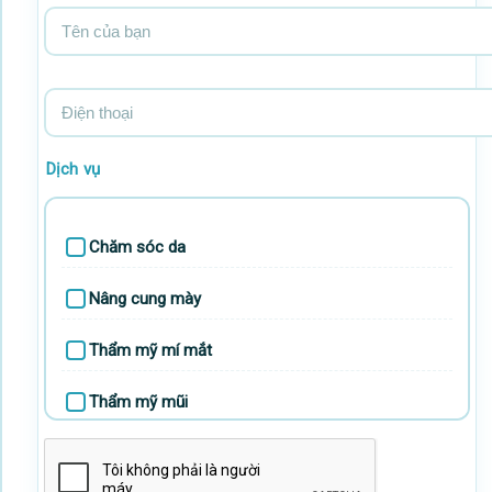
Tên
của
bạn
Điện
thoại
Dịch vụ
Chăm sóc da
Nâng cung mày
Thẩm mỹ mí mắt
Thẩm mỹ mũi
Thẩm mỹ ngực