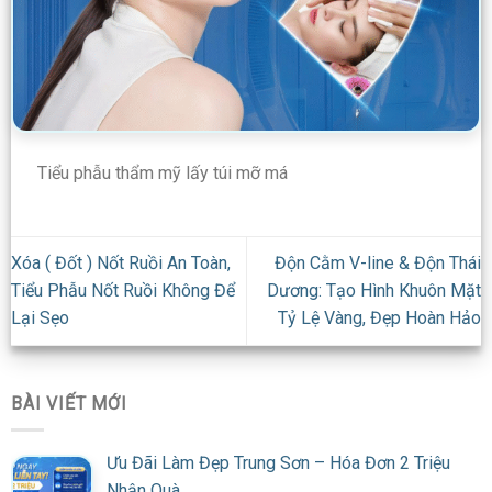
Tiểu phẫu thẩm mỹ lấy túi mỡ má
Xóa ( Đốt ) Nốt Ruồi An Toàn,
Độn Cằm V-line & Độn Thái
Tiểu Phẫu Nốt Ruồi Không Để
Dương: Tạo Hình Khuôn Mặt
Lại Sẹo
Tỷ Lệ Vàng, Đẹp Hoàn Hảo
BÀI VIẾT MỚI
Ưu Đãi Làm Đẹp Trung Sơn – Hóa Đơn 2 Triệu
Nhận Quà