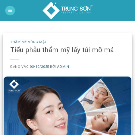
Bỏ
qua
nội
dung
THẨM MỸ VÙNG MẶT
Tiểu phẫu thẩm mỹ lấy túi mỡ má
ĐĂNG VÀO
03/10/2025
BỞI
ADMIN