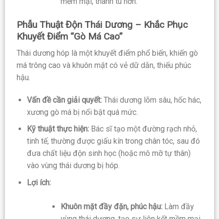
mềm mại, thanh tú hơn.
Phẫu Thuật Độn Thái Dương – Khắc Phục
Khuyết Điểm “Gò Má Cao”
Thái dương hóp là một khuyết điểm phổ biến, khiến gò
má trông cao và khuôn mặt có vẻ dữ dằn, thiếu phúc
hậu.
Vấn đề cần giải quyết:
Thái dương lõm sâu, hốc hác,
xương gò má bị nổi bật quá mức.
Kỹ thuật thực hiện:
Bác sĩ tạo một đường rạch nhỏ,
tinh tế, thường được giấu kín trong chân tóc, sau đó
đưa chất liệu độn sinh học (hoặc mô mỡ tự thân)
vào vùng thái dương bị hóp.
Lợi ích:
Khuôn mặt đầy đặn, phúc hậu:
Làm đầy
vùng thái dương, tạo sự liên kết mềm mại