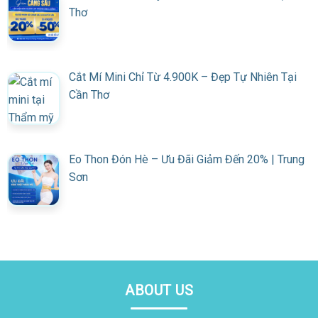
Thơ
Cắt Mí Mini Chỉ Từ 4.900K – Đẹp Tự Nhiên Tại
Cần Thơ
Eo Thon Đón Hè – Ưu Đãi Giảm Đến 20% | Trung
Sơn
ABOUT US