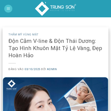
Bỏ
qua
nội
dung
THẨM MỸ VÙNG MẶT
Độn Cằm V-line & Độn Thái Dương:
Tạo Hình Khuôn Mặt Tỷ Lệ Vàng, Đẹp
Hoàn Hảo
ĐĂNG VÀO
03/10/2025
BỞI
ADMIN