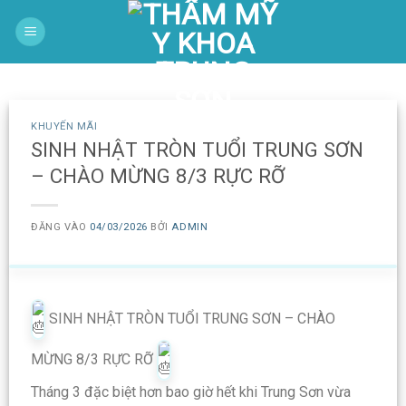
Bỏ
qua
nội
dung
KHUYẾN MÃI
SINH NHẬT TRÒN TUỔI TRUNG SƠN
– CHÀO MỪNG 8/3 RỰC RỠ
ĐĂNG VÀO
04/03/2026
BỞI
ADMIN
SINH NHẬT TRÒN TUỔI TRUNG SƠN – CHÀO
MỪNG 8/3 RỰC RỠ
Tháng 3 đặc biệt hơn bao giờ hết khi Trung Sơn vừa