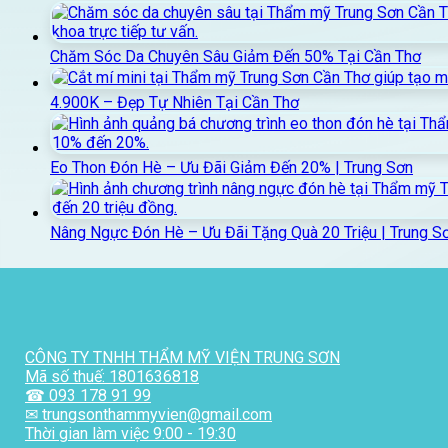
Chăm Sóc Da Chuyên Sâu Giảm Đến 50% Tại Cần Thơ
4.900K – Đẹp Tự Nhiên Tại Cần Thơ
Eo Thon Đón Hè – Ưu Đãi Giảm Đến 20% | Trung Sơn
Nâng Ngực Đón Hè – Ưu Đãi Tặng Quà 20 Triệu | Trung S
CÔNG TY TNHH THẨM MỸ VIỆN TRUNG SƠN
Mã số thuế: 1801636818
☎ 093 178 91 99
✉ trungsonthammyvien@gmail.com
Thời gian làm việc 9:00 - 19:30