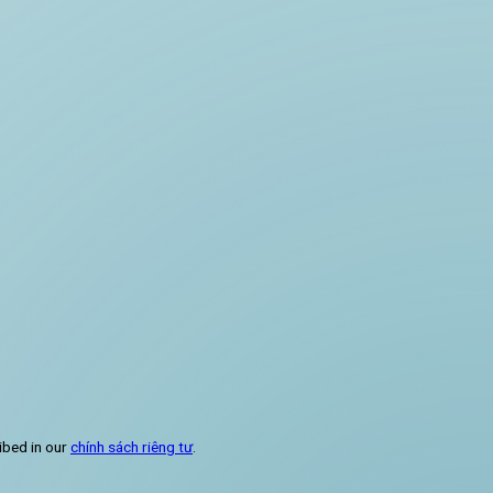
ibed in our
chính sách riêng tư
.