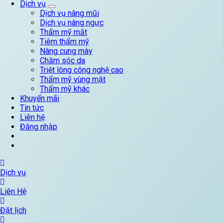
Dịch vụ
Dịch vụ nâng mũi
Dịch vụ nâng ngực
Thẩm mỹ mắt
Tiêm thẩm mỹ
Nâng cung mày
Chăm sóc da
Triệt lông công nghệ cao
Thẩm mỹ vùng mặt
Thẩm mỹ khác
Khuyến mãi
Tin tức
Liên hệ
Đăng nhập
Dịch vụ
Liên Hệ
Đặt lịch