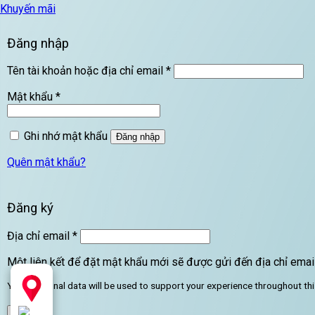
Khuyến mãi
Đăng nhập
Bắt
Tên tài khoản hoặc địa chỉ email
*
buộc
Bắt
Mật khẩu
*
buộc
Ghi nhớ mật khẩu
Đăng nhập
Quên mật khẩu?
Đăng ký
Bắt
Địa chỉ email
*
buộc
Một liên kết để đặt mật khẩu mới sẽ được gửi đến địa chỉ emai
Your personal data will be used to support your experience throughout th
Đăng ký