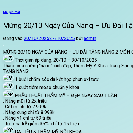
Khuyến mãi
Mừng 20/10 Ngày Của Nàng – Ưu Đãi Tặ
Đăng vào
20/10/2025
27/10/2025
bởi
admin
MỪNG 20/10 NGÀY CỦA NÀNG – ƯU ĐÃI TẶNG NÀNG 2 MÓN 
Thời gian áp dụng: 20/10 – 30/10/2025
Tháng của những “nàng” xinh đẹp, Thẩm Mỹ Y Khoa Trung Sơn gử
TẶNG NÀNG:
1 buổi chăm sóc da kết hợp phun oxi tươi
1 suất tiêm meso chuẩn y khoa
PHẪU THUẬT THẨM MỸ – ĐẸP NGAY SAU 1 LẦN
. Nâng mũi từ 2x triệu
. Cắt mí chỉ từ 7.999k
. Nâng cung chỉ từ 8.999k
. Nâng v1 chỉ từ 59 triệu
. Treo sa trễ giảm 35%, chỉ từ 15 triệu
DA LIỄU & THẨM MỸ NỘI KHOA