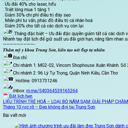
. Ưu đãi 40% cho laser, hifu
. Triệt lông mua 1 tặng 1
. Giảm 30% chi phí điều trị đáy sẹo
. Miễn phí tư vấn, phác đồ điều trị cá nhân hoá
. Giảm 20% cho tất cả các dịch vụ còn lại
Tháng đặc biệt – Ưu đãi đặc quyền giảm tất cả các dịch v
Nhanh tay đặt lịch để giữ suất ưu đãi giới hạn, nâng tầm nhan
—————————-
𝑻𝒉𝒂̂̉𝒎 𝒎𝒚̃ 𝒚 𝒌𝒉𝒐𝒂 𝑻𝒓𝒖𝒏𝒈 𝑺𝒐̛𝒏, 𝒌𝒊𝒆̂́𝒏 𝒕𝒂̣𝒐 𝒏𝒆́𝒕 đ𝒆̣𝒑 𝒕𝒖̛̣ 𝒏𝒉𝒊𝒆̂𝒏.
Địa chỉ:
Chi nhánh 1: MG2-02, Vincom Shophouse Xuân Khánh. Số 2
Chi nhánh 2: 96 Lý Tự Trọng, Quận Ninh Kiều, Cần Thơ
Hotline: 0913731246
Inbox:
m.me/540364539165264
Đặt lịch hẹn
LIỆU TRÌNH TRẺ HOÁ – LOẠI BỎ NÁM SẠM: GIẢI PHÁP CHĂ
Tháng 10 rực rỡ – Đẹp không đợi tại Trung Sơn
Bài viết mới