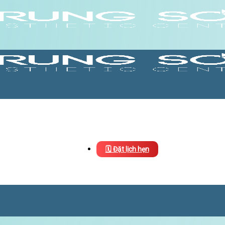
🗓️ Đặt lịch hẹn