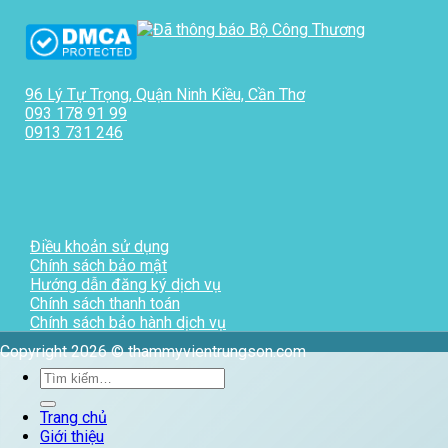
96 Lý Tự Trọng, Quận Ninh Kiều, Cần Thơ
093 178 91 99
0913 731 246
Điều khoản sử dụng
Chính sách bảo mật
Hướng dẫn đăng ký dịch vụ
Chính sách thanh toán
Chính sách bảo hành dịch vụ
Copyright 2026 © thammyvientrungson.com
Tìm
kiếm:
Trang chủ
Giới thiệu