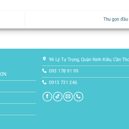
Thu gọn đầu 
96 Lý Tự Trọng, Quận Ninh Kiều, Cần Th
093 178 91 99
SƠN
0913 731 246