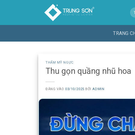
Bỏ
Tì
qua
ki
nội
dung
TRANG C
THẨM MỸ NGỰC
Thu gọn quầng nhũ hoa
ĐĂNG VÀO
03/10/2025
BỞI
ADMIN