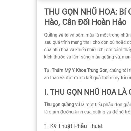
THU GỌN NHŨ HOA: Bí Q
Hào, Cân Đối Hoàn Hảo
Quầng vú to
và sậm màu là một trong những
sau quá trình mang thai, cho con bú hoặc do
của nhũ hoa và khiến nhiều chị em cảm thấy
kích thước và làm sáng màu quầng vú, mang
Tại
Thẩm Mỹ Y Khoa Trung Sơn
, chúng tôi 
an toàn và đạt được kết quả thẩm mỹ tối ưu
I. THU GỌN NHŨ HOA LÀ
Thu gọn quầng vú
là một tiểu phẫu đơn giả
là giảm đường kính của quầng vú để nó trở 
1. Kỹ Thuật Phẫu Thuật