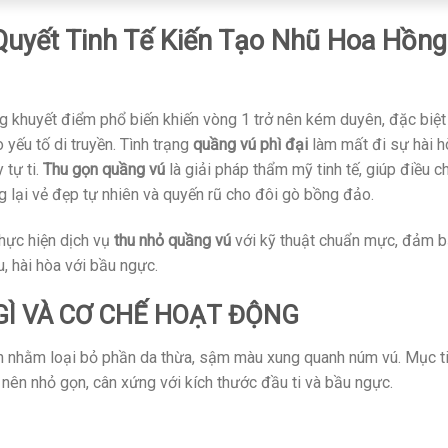
uyết Tinh Tế Kiến Tạo Nhũ Hoa Hồng
 khuyết điểm phổ biến khiến vòng 1 trở nên kém duyên, đặc biệt 
 yếu tố di truyền. Tình trạng
quầng vú phì đại
làm mất đi sự hài h
 tự ti.
Thu gọn quầng vú
là giải pháp thẩm mỹ tinh tế, giúp điều c
 lại vẻ đẹp tự nhiên và quyến rũ cho đôi gò bồng đảo.
thực hiện dịch vụ
thu nhỏ quầng vú
với kỹ thuật chuẩn mực, đảm 
, hài hòa với bầu ngực.
 GÌ VÀ CƠ CHẾ HOẠT ĐỘNG
n nhằm loại bỏ phần da thừa, sậm màu xung quanh núm vú. Mục t
nên nhỏ gọn, cân xứng với kích thước đầu ti và bầu ngực.