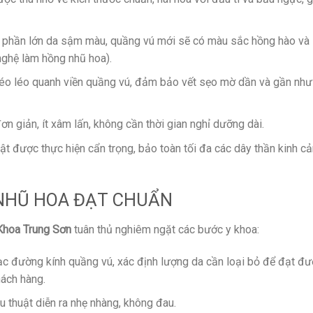
 phần lớn da sậm màu, quầng vú mới sẽ có màu sắc hồng hào và
nghệ làm hồng nhũ hoa).
o léo quanh viền quầng vú, đảm bảo vết sẹo mờ dần và gần như
n giản, ít xâm lấn, không cần thời gian nghỉ dưỡng dài.
ật được thực hiện cẩn trọng, bảo toàn tối đa các dây thần kinh c
N NHŨ HOA ĐẠT CHUẨN
hoa Trung Sơn
tuân thủ nghiêm ngặt các bước y khoa:
c đường kính quầng vú, xác định lượng da cần loại bỏ để đạt đ
hách hàng.
 thuật diễn ra nhẹ nhàng, không đau.