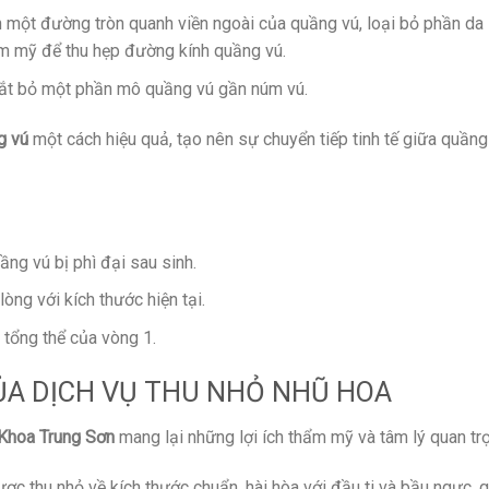
 một đường tròn quanh viền ngoài của quầng vú, loại bỏ phần da
ẩm mỹ để thu hẹp đường kính quầng vú.
t bỏ một phần mô quầng vú gần núm vú.
g vú
một cách hiệu quả, tạo nên sự chuyển tiếp tinh tế giữa quầng
ng vú bị phì đại sau sinh.
ng với kích thước hiện tại.
 tổng thể của vòng 1.
CỦA DỊCH VỤ THU NHỎ NHŨ HOA
Khoa Trung Sơn
mang lại những lợi ích thẩm mỹ và tâm lý quan tr
c thu nhỏ về kích thước chuẩn, hài hòa với đầu ti và bầu ngực, g