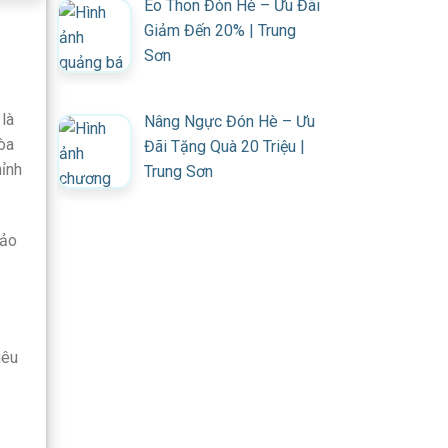
Eo Thon Đón Hè – Ưu Đãi
Giảm Đến 20% | Trung
Sơn
là
Nâng Ngực Đón Hè – Ưu
òa
Đãi Tặng Quà 20 Triệu |
hỉnh
Trung Sơn
bảo
iêu