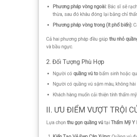
Phương pháp vòng ngoài:
Bác sĩ sẽ rạch
thừa, sau đó khâu đóng lại bằng chỉ th
Phương pháp vòng trong (ít phổ biến):
Cắ
Cả hai phương pháp đều giúp
thu nhỏ quần
và bầu ngực.
2. Đối Tượng Phù Hợp
Người có
quầng vú to
bẩm sinh hoặc quầ
Người có quầng vú sậm màu, không hài lò
Khách hàng muốn cải thiện tính thẩm mỹ
II. ƯU ĐIỂM VƯỢT TRỘI 
Lựa chọn
thu gọn quầng vú
tại
Thẩm Mỹ Y 
Kiến Tạo Vẻ Đẹp Cân Xứng:
Quầng vú đượ