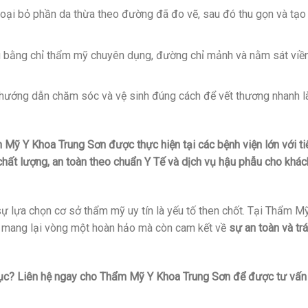
loại bỏ phần da thừa theo đường đã đo vẽ, sau đó thu gọn và tạo
bằng chỉ thẩm mỹ chuyên dụng, đường chỉ mảnh và nằm sát viề
ướng dẫn chăm sóc và vệ sinh đúng cách để vết thương nhanh l
m Mỹ Y Khoa Trung Sơn được thực hiện tại các bệnh viện lớn với ti
ất lượng, an toàn theo chuẩn Y Tế và dịch vụ hậu phẫu cho khác
sự lựa chọn cơ sở thẩm mỹ uy tín là yếu tố then chốt. Tại Thẩm M
ỉ mang lại vòng một hoàn hảo mà còn cam kết về
sự an toàn và tr
ục? Liên hệ ngay cho Thẩm Mỹ Y Khoa Trung Sơn để được tư vấn