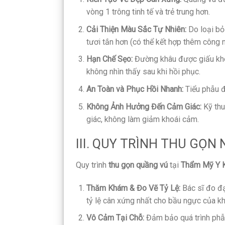
vòng 1 trông tinh tế và trẻ trung hơn.
Cải Thiện Màu Sắc Tự Nhiên:
Do loại bỏ
tươi tắn hơn (có thể kết hợp thêm công 
Hạn Chế Sẹo:
Đường khâu được giấu khé
không nhìn thấy sau khi hồi phục.
An Toàn và Phục Hồi Nhanh:
Tiểu phẫu đơ
Không Ảnh Hưởng Đến Cảm Giác:
Kỹ thu
giác, không làm giảm khoái cảm.
III. QUY TRÌNH THU GỌ
Quy trình
thu gọn quầng vú
tại
Thẩm Mỹ Y K
Thăm Khám & Đo Vẽ Tỷ Lệ:
Bác sĩ đo đạ
tỷ lệ cân xứng nhất cho bầu ngực của k
Vô Cảm Tại Chỗ:
Đảm bảo quá trình phẫu