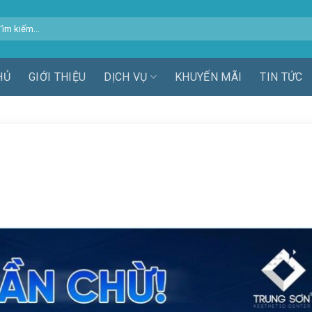
m
ếm:
HỦ
GIỚI THIỆU
DỊCH VỤ
KHUYẾN MÃI
TIN TỨC