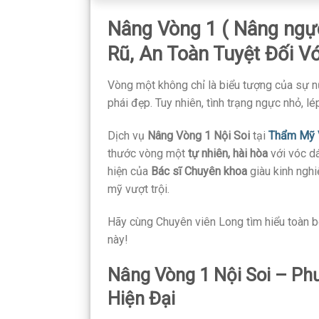
Nâng Vòng 1 ( Nâng ngự
Rũ, An Toàn Tuyệt Đối V
Vòng một không chỉ là biểu tượng của sự nữ
phái đẹp. Tuy nhiên, tình trạng ngực nhỏ, l
Dịch vụ
Nâng Vòng 1 Nội Soi
tại
Thẩm Mỹ V
thước vòng một
tự nhiên, hài hòa
với vóc dá
hiện của
Bác sĩ Chuyên khoa
giàu kinh nghi
mỹ vượt trội.
Hãy cùng Chuyên viên Long tìm hiểu toàn bộ
này!
Nâng Vòng 1 Nội Soi – P
Hiện Đại