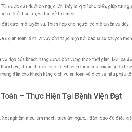
Túi được đặt dưới cơ ngực lớn. Đây là vị trí phổ biến, giúp túi ng
ơ co thắt bao xơ, và tạo vẻ tự nhiên.
 đặt dưới mô tuyến vú. Thích hợp cho người có mô tuyến vú dày.
à độ an toàn, tỉ mỉ vì vậy cần thực hiện bởi bác sĩ có chuyên môn
 vẻ đẹp của khách hàng được bền vững theo thời gian. Mỗi ca đ
ực hiện, được thực hiện tại bệnh viện theo tiêu chuẩn quốc tế u
 mang đến cho khách hàng dịch vụ an toàn và dịch vụ hậu phẫu tố
 Toàn – Thực Hiện Tại Bệnh Viện Đạt
:
Xét nghiệm máu, tim mạch, siêu âm ngực… đảm bảo đủ điều kiệ