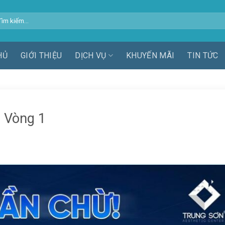
m
ếm:
HỦ
GIỚI THIỆU
DỊCH VỤ
KHUYẾN MÃI
TIN TỨC
 Vòng 1