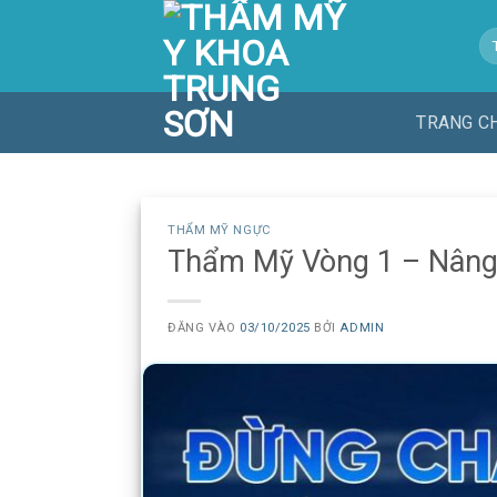
Bỏ
Tì
qua
ki
nội
dung
TRANG C
THẨM MỸ NGỰC
Thẩm Mỹ Vòng 1 – Nâng
ĐĂNG VÀO
03/10/2025
BỞI
ADMIN