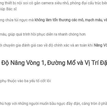
g thiết bị nội soi có gắn camera siêu nhỏ, phóng đại cấu trúc bê
iúp Bác sĩ:
ng chứa túi ngực mà
không làm tổn thương các mô, mạch máu, v
máu, giúp quá trình hồi phục diễn ra nhanh chóng hơn.
i chuyên gia đánh giá cao về độ chính xác và an toàn khi
Nâng V
 Độ Nâng Vòng 1, Đường Mổ và Vị Trí Đặ
hụ thuộc vào ba yếu tố cốt lõi:
ù hợp với những người muốn bầu ngực đầy đặn, căng tròn ở ph