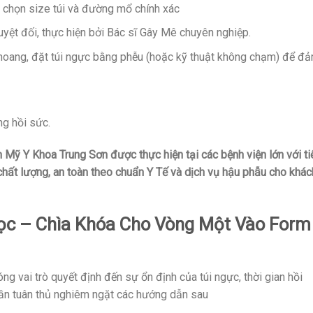
, chọn size túi và đường mổ chính xác
yệt đối, thực hiện bởi Bác sĩ Gây Mê chuyên nghiệp.
hoang, đặt túi ngực bằng phễu (hoặc kỹ thuật không chạm) để đ
ng hồi sức.
m Mỹ Y Khoa Trung Sơn được thực hiện tại các bệnh viện lớn với ti
ất lượng, an toàn theo chuẩn Y Tế và dịch vụ hậu phẫu cho khác
c – Chìa Khóa Cho Vòng Một Vào Form
ng vai trò quyết định đến sự ổn định của túi ngực, thời gian hồi
cần tuân thủ nghiêm ngặt các hướng dẫn sau