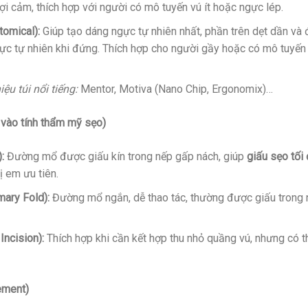
i cảm, thích hợp với người có mô tuyến vú ít hoặc ngực lép.
tomical):
Giúp tạo dáng ngực tự nhiên nhất, phần trên dẹt dần và
ực tự nhiên khi đứng. Thích hợp cho người gầy hoặc có mô tuyến
u túi nổi tiếng:
Mentor, Motiva (Nano Chip, Ergonomix)…
 vào tính thẩm mỹ sẹo)
:
Đường mổ được giấu kín trong nếp gấp nách, giúp
giấu sẹo tối
ị em ưu tiên.
ary Fold):
Đường mổ ngắn, dễ thao tác, thường được giấu trong 
ncision):
Thích hợp khi cần kết hợp thu nhỏ quầng vú, nhưng có t
cement)