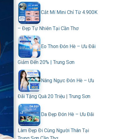
Cắt Mí Mini Chỉ Từ 4.900K
– Đẹp Tự Nhiên Tại Cần Thơ
Eo Thon Đón Hè – Ưu Đãi
Giảm Đến 20% | Trung Sơn
Nâng Ngực Đón Hè – Ưu
Đãi Tặng Quà 20 Triệu | Trung Sơn
Da Đẹp Đón Hè – Ưu Đãi
Làm Đẹp Đi Cùng Người Thân Tại
Trung Sơn Cần Thơ