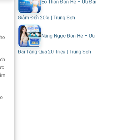
Eo Thon Đón Hè – Ưu Đãi
Giảm Đến 20% | Trung Sơn
Nâng Ngực Đón Hè – Ưu
cho
Đãi Tặng Quà 20 Triệu | Trung Sơn
ích
ực
hẩm
ảo