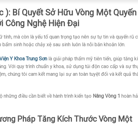
c ): Bí Quyết Sở Hữu Vòng Một Quyến
ới Công Nghệ Hiện Đại
 tính, mà còn là yếu tố quan trọng tạo nên sự tự tin và quyến rũ 
ép bẩm sinh hoặc chảy xệ sau sinh luôn là nỗi băn khoăn lớn.
iện Y Khoa Trung Sơn
là giải pháp thẩm mỹ tiên tiến, giúp tăng k
ng. Với quy trình chuẩn y khoa, sử dụng túi độn cao cấp và sự th
ệm, chúng tôi cam kết mang lại sự an toàn tuyệt đối và kết quả t
 những điều cần biết về hành trình kiến tạo
Nâng Vòng 1
hoàn h
hương Pháp Tăng Kích Thước Vòng Một