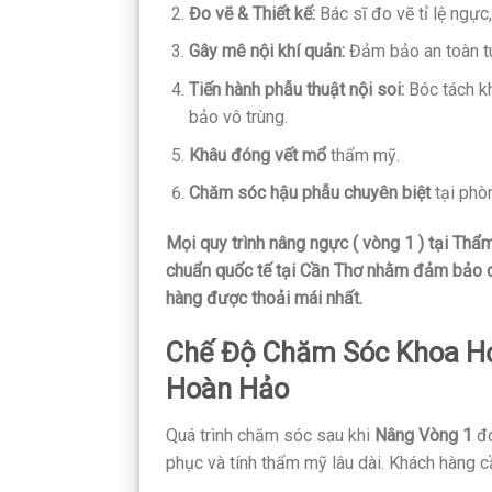
Đo vẽ & Thiết kế:
Bác sĩ đo vẽ tỉ lệ ngực
Gây mê nội khí quản:
Đảm bảo an toàn tu
Tiến hành phẫu thuật nội soi:
Bóc tách k
bảo vô trùng.
Khâu đóng vết mổ
thẩm mỹ.
Chăm sóc hậu phẫu chuyên biệt
tại phò
Mọi quy trình nâng ngực ( vòng 1 ) tại Thẩ
chuẩn quốc tế tại Cần Thơ nhằm đảm bảo ch
hàng được thoải mái nhất.
Chế Độ Chăm Sóc Khoa Họ
Hoàn Hảo
Quá trình chăm sóc sau khi
Nâng Vòng 1
đó
phục và tính thẩm mỹ lâu dài. Khách hàng 