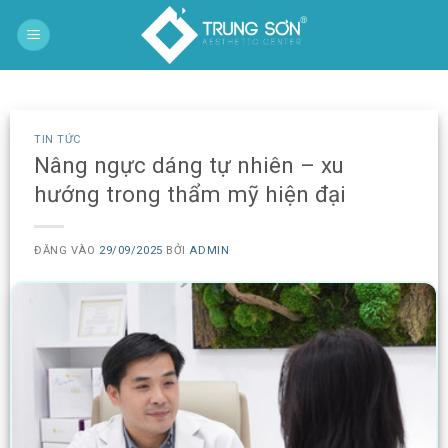
Bỏ
qua
nội
dung
TIN TỨC
Nâng ngực dáng tự nhiên – xu
hướng trong thẩm mỹ hiện đại
ĐĂNG VÀO
29/09/2025
BỞI
ADMIN