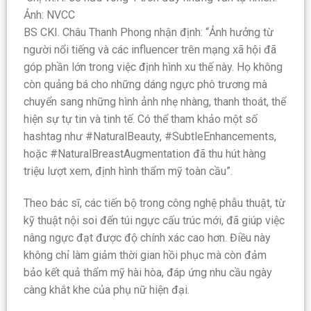
Ảnh: NVCC
BS CKI. Châu Thanh Phong nhận định: “Ảnh hưởng từ
người nổi tiếng và các influencer trên mạng xã hội đã
góp phần lớn trong việc định hình xu thế này. Họ không
còn quảng bá cho những dáng ngực phô trương mà
chuyển sang những hình ảnh nhẹ nhàng, thanh thoát, thể
hiện sự tự tin và tinh tế. Có thể tham khảo một số
hashtag như #NaturalBeauty, #SubtleEnhancements,
hoặc #NaturalBreastAugmentation đã thu hút hàng
triệu lượt xem, định hình thẩm mỹ toàn cầu”.
Theo bác sĩ, các tiến bộ trong công nghệ phẫu thuật, từ
kỹ thuật nội soi đến túi ngực cấu trúc mới, đã giúp việc
nâng ngực đạt được độ chính xác cao hơn. Điều này
không chỉ làm giảm thời gian hồi phục mà còn đảm
bảo kết quả thẩm mỹ hài hòa, đáp ứng nhu cầu ngày
càng khắt khe của phụ nữ hiện đại.