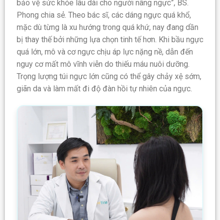
bảo vệ sức khỏe lâu dài cho người nâng ngực”, BS.
Phong chia sẻ. Theo bác sĩ, các dáng ngực quá khổ,
mặc dù từng là xu hướng trong quá khứ, nay đang dần
bị thay thế bởi những lựa chọn tinh tế hơn. Khi bầu ngực
quá lớn, mô và cơ ngực chịu áp lực nặng nề, dẫn đến
nguy cơ mất mô vĩnh viễn do thiếu máu nuôi dưỡng.
Trọng lượng túi ngực lớn cũng có thể gây chảy xệ sớm,
giãn da và làm mất đi độ đàn hồi tự nhiên của ngực.