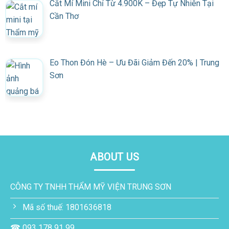
Cắt Mí Mini Chỉ Từ 4.900K – Đẹp Tự Nhiên Tại
Cần Thơ
Eo Thon Đón Hè – Ưu Đãi Giảm Đến 20% | Trung
Sơn
ABOUT US
CÔNG TY TNHH THẨM MỸ VIỆN TRUNG SƠN
Mã số thuế: 1801636818
☎ 093 178 91 99