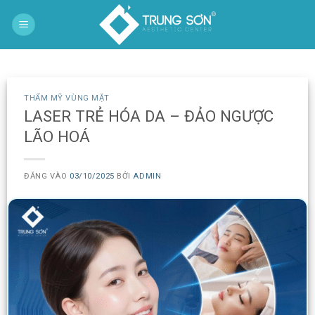
Bỏ
qua
nội
dung
THẨM MỸ VÙNG MẶT
LASER TRẺ HÓA DA – ĐẢO NGƯỢC
LÃO HOÁ
ĐĂNG VÀO
03/10/2025
BỞI
ADMIN