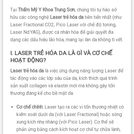
Tại
Thẩm Mỹ Y Khoa Trung Sơn
, chúng tôi tự hào sở
hữu các công nghệ
Laser trẻ hóa da
tiên tiến nhất (như
Laser Fractional CO2, Pico Laser với chế độ toning,
Laser Nd:YAG), được cá nhân hóa để giải quyết đa
dạng các dấu hiệu lão hóa, mang lại làn da không tì vết.
I. LASER TRẺ HÓA DA LÀ GÌ VÀ CƠ CHẾ
HOẠT ĐỘNG?
Laser trẻ hóa da
là việc ứng dụng năng lượng Laser để
tác động vào các lớp sâu của da, kích thích quá trình
sản xuất collagen và elastin mới mà không gây tổn
thương đáng kể cho bề mặt da.
Cơ chế chính:
Laser tạo ra các vi tổn thương nhiệt có
kiểm soát dưới da (với Laser Fractional) hoặc sóng
xung kích nhẹ nhàng (với Pico Laser). Cơ thể sẽ
phản ứng bằng cách kích hoạt cơ chế tự chữa lành,