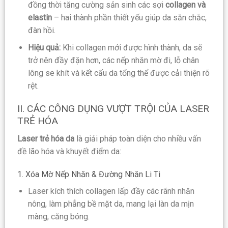
đồng thời tăng cường sản sinh các sợi
collagen và
elastin
– hai thành phần thiết yếu giúp da săn chắc,
đàn hồi.
Hiệu quả:
Khi collagen mới được hình thành, da sẽ
trở nên đầy đặn hơn, các nếp nhăn mờ đi, lỗ chân
lông se khít và kết cấu da tổng thể được cải thiện rõ
rệt.
II. CÁC CÔNG DỤNG VƯỢT TRỘI CỦA LASER
TRẺ HÓA
Laser trẻ hóa da
là giải pháp toàn diện cho nhiều vấn
đề lão hóa và khuyết điểm da:
1. Xóa Mờ Nếp Nhăn & Đường Nhăn Li Ti
Laser kích thích collagen lấp đầy các rãnh nhăn
nông, làm phẳng bề mặt da, mang lại làn da mịn
màng, căng bóng.