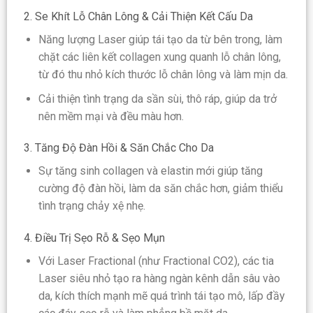
2. Se Khít Lỗ Chân Lông & Cải Thiện Kết Cấu Da
Năng lượng Laser giúp tái tạo da từ bên trong, làm
chặt các liên kết collagen xung quanh lỗ chân lông,
từ đó thu nhỏ kích thước lỗ chân lông và làm mịn da.
Cải thiện tình trạng da sần sùi, thô ráp, giúp da trở
nên mềm mại và đều màu hơn.
3. Tăng Độ Đàn Hồi & Săn Chắc Cho Da
Sự tăng sinh collagen và elastin mới giúp tăng
cường độ đàn hồi, làm da săn chắc hơn, giảm thiểu
tình trạng chảy xệ nhẹ.
4. Điều Trị Sẹo Rỗ & Sẹo Mụn
Với Laser Fractional (như Fractional CO2), các tia
Laser siêu nhỏ tạo ra hàng ngàn kênh dẫn sâu vào
da, kích thích mạnh mẽ quá trình tái tạo mô, lấp đầy