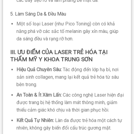
các đáy sẹo rỗ và làm phẳng bề mặt da.
5. Làm Sáng Da & Đều Màu
Một số loại Laser (như Pico Toning) còn có khả
năng phá vỡ các sắc tố melanin gây xỉn màu, giúp
da sáng đều và rạng rỡ hơn.
III. ƯU ĐIỂM CỦA LASER TRẺ HÓA TẠI
THẨM MỸ Y KHOA TRUNG SƠN
Hiệu Quả Chuyên Sâu:
Tác động đến lớp hạ bì, nơi
sản sinh collagen, mang lại kết quả trẻ hóa từ sâu
bên trong.
An Toàn & Ít Xâm Lấn:
Các công nghệ Laser hiện đại
được trang bị hệ thống làm mát thông minh, giảm
thiểu cảm giác khó chịu và thời gian phục hồi.
Kết Quả Tự Nhiên:
Làn da được trẻ hóa một cách tự
nhiên, không gây biến đổi cấu trúc gương mặt.