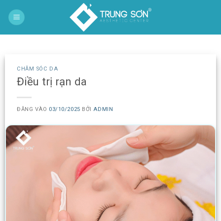
Bỏ
qua
nội
dung
CHĂM SÓC DA
Điều trị rạn da
ĐĂNG VÀO
03/10/2025
BỞI
ADMIN