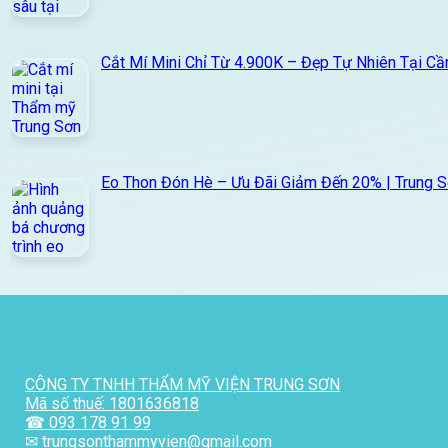
Cắt Mí Mini Chỉ Từ 4.900K – Đẹp Tự Nhiên Tại Cầ
Eo Thon Đón Hè – Ưu Đãi Giảm Đến 20% | Trung 
CÔNG TY TNHH THẨM MỸ VIỆN TRUNG SƠN
Mã số thuế: 1801636818
☎ 093 178 91 99
✉ trungsonthammyvien@gmail.com