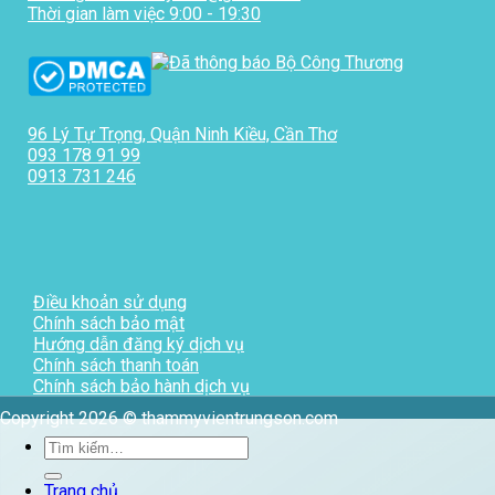
Thời gian làm việc 9:00 - 19:30
96 Lý Tự Trọng, Quận Ninh Kiều, Cần Thơ
093 178 91 99
0913 731 246
Điều khoản sử dụng
Chính sách bảo mật
Hướng dẫn đăng ký dịch vụ
Chính sách thanh toán
Chính sách bảo hành dịch vụ
Copyright 2026 © thammyvientrungson.com
Tìm
kiếm:
Trang chủ