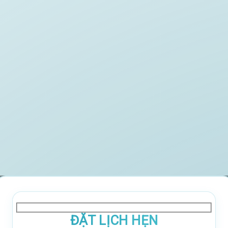
ĐẶT LỊCH HẸN