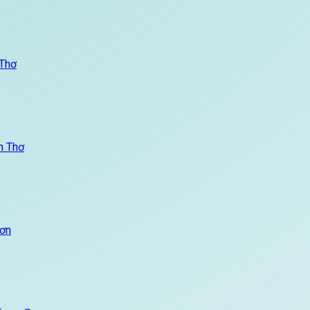
 Thơ
n Thơ
Sơn