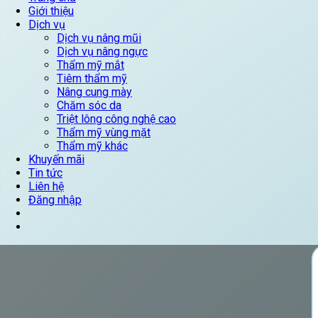
Giới thiệu
Dịch vụ
Dịch vụ nâng mũi
Dịch vụ nâng ngực
Thẩm mỹ mắt
Tiêm thẩm mỹ
Nâng cung mày
Chăm sóc da
Triệt lông công nghệ cao
Thẩm mỹ vùng mặt
Thẩm mỹ khác
Khuyến mãi
Tin tức
Liên hệ
Đăng nhập