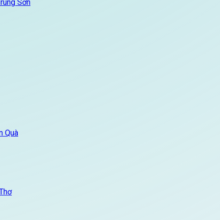
Trung Sơn
n Quà
 Thơ