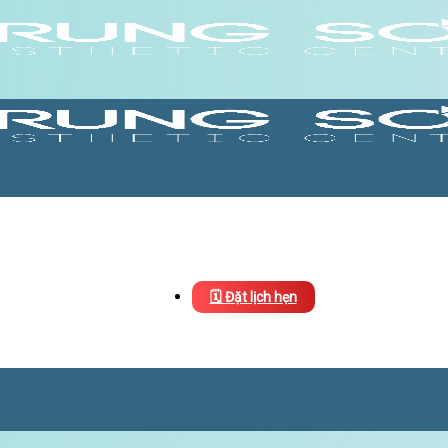
🗓️ Đặt lịch hẹn