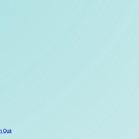
n Quà