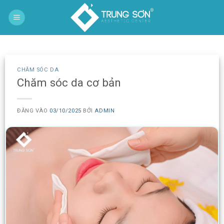
Bỏ
qua
nội
dung
CHĂM SÓC DA
Chăm sóc da cơ bản
ĐĂNG VÀO
03/10/2025
BỞI
ADMIN