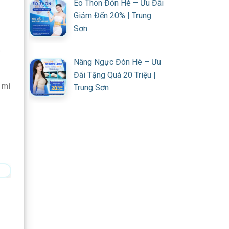
Eo Thon Đón Hè – Ưu Đãi
Giảm Đến 20% | Trung
Sơn
e
Nâng Ngực Đón Hè – Ưu
Đãi Tặng Quà 20 Triệu |
 mí
Trung Sơn