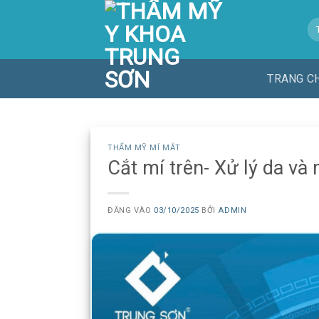
Bỏ
Tì
qua
ki
nội
dung
TRANG C
THẨM MỸ MÍ MẮT
Cắt mí trên- Xử lý da và
ĐĂNG VÀO
03/10/2025
BỞI
ADMIN