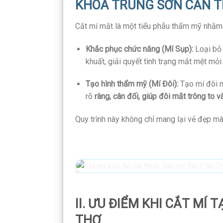
KHOA TRUNG SƠN CẦN 
Cắt mí mắt là một tiểu phẫu thẩm mỹ nhằm g
Khắc phục chức năng (Mí Sụp):
Loại bỏ
khuất, giải quyết tình trạng mắt mệt mỏi 
Tạo hình thẩm mỹ (Mí Đôi):
Tạo mí đôi 
rõ
ràng, cân đối, giúp đôi mắt trông to v
Quy trình này không chỉ mang lại vẻ đẹp mà 
II. ƯU ĐIỂM KHI CẮT MÍ
THƠ