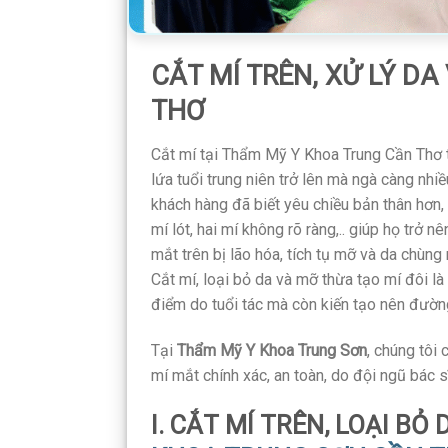
CẮT MÍ TRÊN, XỬ LÝ DA
THƠ
Cắt mí tại Thẩm Mỹ Y Khoa Trung Cần Thơ t
lứa tuổi trung niên trở lên mà ngà càng nhiề
khách hàng đã biết yêu chiều bản thân hơn,
mí lót, hai mí không rõ ràng,.. giúp họ trở 
mắt trên bị lão hóa, tích tụ mỡ và da chùng
Cắt mí, loại bỏ da và mỡ thừa tạo mí đôi l
điểm do tuổi tác mà còn kiến tạo nên đường
Tại
Thẩm Mỹ Y Khoa Trung Sơn
, chúng tôi 
mí mắt chính xác, an toàn, do đội ngũ bác 
I. CẮT MÍ TRÊN, LOẠI BỎ