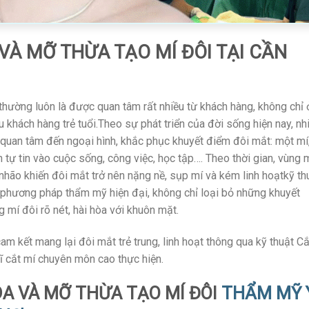
 VÀ MỠ THỪA TẠO MÍ ĐÔI TẠI CẦN
hường luôn là được quan tâm rất nhiều từ khách hàng, không chỉ 
u khách hàng trẻ tuổi.Theo sự phát triển của đời sống hiện nay, nh
 quan tâm đến ngoại hình, khắc phục khuyết điểm đôi mắt: một mí
nên tự tin vào cuộc sống, công việc, học tập…. Theo thời gian, vùng 
 nhão khiến đôi mắt trở nên nặng nề, sụp mí và kém linh hoạtkỹ th
à phương pháp thẩm mỹ hiện đại, không chỉ loại bỏ những khuyết
 mí đôi rõ nét, hài hòa với khuôn mặt.
cam kết mang lại đôi mắt trẻ trung, linh hoạt thông qua kỹ thuật Cắ
sĩ cắt mí chuyên môn cao thực hiện.
 DA VÀ MỠ THỪA TẠO MÍ ĐÔI
THẨM MỸ 