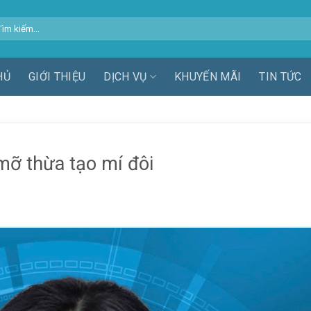
m
ếm:
HỦ
GIỚI THIỆU
DỊCH VỤ
KHUYẾN MÃI
TIN TỨC
 mỡ thừa tạo mí đôi