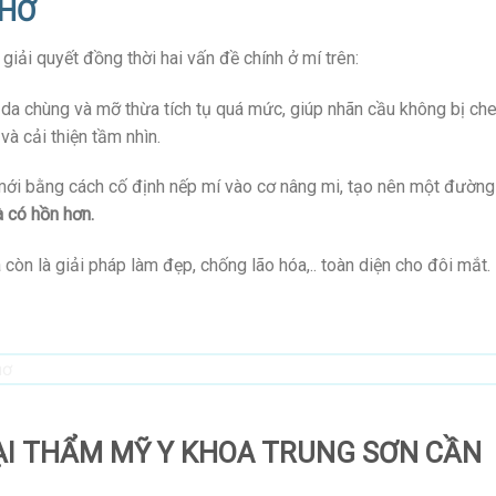
THƠ
iải quyết đồng thời hai vấn đề chính ở mí trên:
 da chùng và mỡ thừa tích tụ quá mức, giúp nhãn cầu không bị ch
và cải thiện tầm nhìn.
mới bằng cách cố định nếp mí vào cơ nâng mi, tạo nên một đường
à có hồn hơn.
còn là giải pháp làm đẹp, chống lão hóa,.. toàn diện cho đôi mắt.
 TẠI THẨM MỸ Y KHOA TRUNG SƠN CẦN