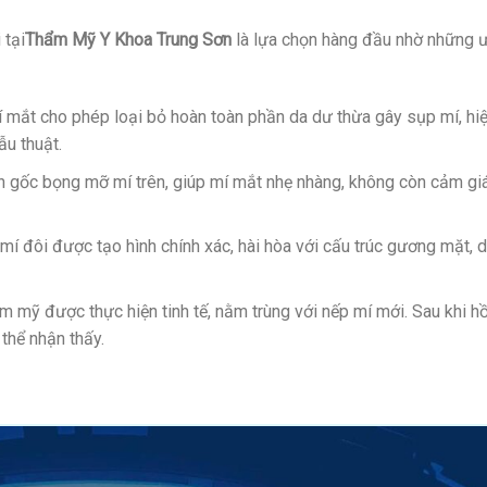
 tại
Thẩm Mỹ Y Khoa Trung Sơn
là lựa chọn hàng đầu nhờ những 
í mắt cho phép loại bỏ hoàn toàn phần da dư thừa gây sụp mí, hi
u thuật.
n gốc bọng mỡ mí trên, giúp mí mắt nhẹ nhàng, không còn cảm gi
í đôi được tạo hình chính xác, hài hòa với cấu trúc gương mặt, 
mỹ được thực hiện tinh tế, nằm trùng với nếp mí mới. Sau khi hồ
thể nhận thấy.