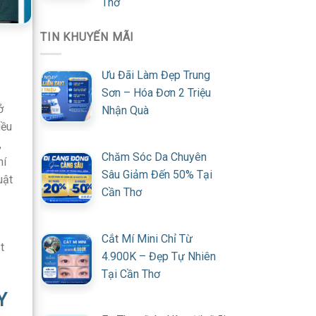
Thơ
TIN KHUYẾN MÃI
Ưu Đãi Làm Đẹp Trung
Sơn – Hóa Đơn 2 Triệu
ở
Nhận Quà
iều
,
Chăm Sóc Da Chuyên
mí
Sâu Giảm Đến 50% Tại
uật
Cần Thơ
Cắt Mí Mini Chỉ Từ
t
4.900K – Đẹp Tự Nhiên
Tại Cần Thơ
Y