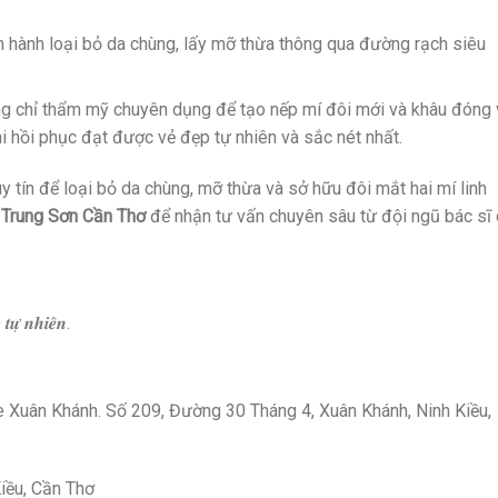
iến hành loại bỏ da chùng, lấy mỡ thừa thông qua đường rạch siêu
g chỉ thẩm mỹ chuyên dụng để tạo nếp mí đôi mới và khâu đóng 
i hồi phục đạt được vẻ đẹp tự nhiên và sắc nét nhất.
y tín để loại bỏ da chùng, mỡ thừa và sở hữu đôi mắt hai mí linh
Trung Sơn Cần Thơ
để nhận tư vấn chuyên sâu từ đội ngũ bác sĩ 
𝒖̛̣ 𝒏𝒉𝒊𝒆̂𝒏.
Xuân Khánh. Số 209, Đường 30 Tháng 4, Xuân Khánh, Ninh Kiều,
Kiều, Cần Thơ