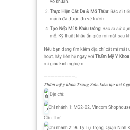
vô khuẩn.
Thực Hiện Cắt Da & Mỡ Thừa
: Bác sĩ t
mảnh đã được đo vẽ trước.
Tạo Nếp Mí & Khâu Đóng:
Bác sĩ sử dụn
mổ. Kỹ thuật khâu ẩn giúp mí mắt sau kh
Nếu bạn đang tìm kiếm địa chỉ cắt mí mắt u
hoạt, hãy liên hệ ngay với
Thẩm Mỹ Y Khoa 
mí giàu kinh nghiệm.
—————————-
𝑻𝒉𝒂̂̉𝒎 𝒎𝒚̃ 𝒚 𝒌𝒉𝒐𝒂 𝑻𝒓𝒖𝒏𝒈 𝑺𝒐̛𝒏, 𝒌𝒊𝒆̂́𝒏 𝒕𝒂̣𝒐 𝒏𝒆́𝒕 đ𝒆̣𝒑 
Địa chỉ:
Chi nhánh 1: MG2-02, Vincom Shophouse 
Cần Thơ
Chi nhánh 2: 96 Lý Tự Trọng, Quận Ninh 