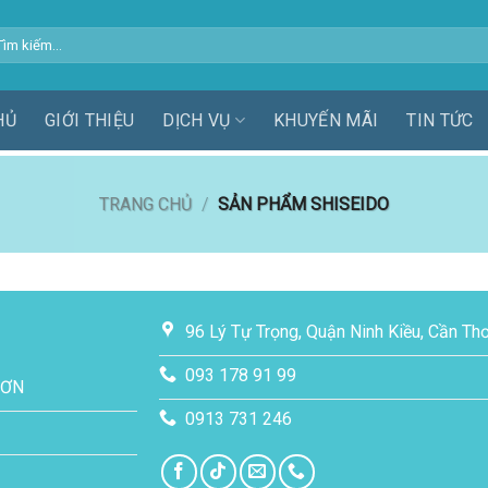
m
ếm:
HỦ
GIỚI THIỆU
DỊCH VỤ
KHUYẾN MÃI
TIN TỨC
TRANG CHỦ
/
SẢN PHẨM SHISEIDO
96 Lý Tự Trọng, Quận Ninh Kiều, Cần Th
093 178 91 99
SƠN
0913 731 246