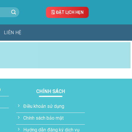
🗓️ ĐẶT LỊCH HẸN
LIÊN HỆ
ơ
CHÍNH SÁCH
Điều khoản sử dụng
Chính sách bảo mật
Hướng dẫn đăng ký dịch vụ