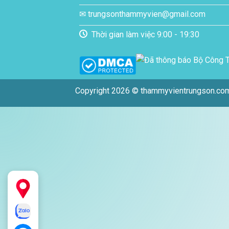
✉ trungsonthammyvien@gmail.com
Thời gian làm việc 9:00 - 19:30
Copyright 2026 © thammyvientrungson.co